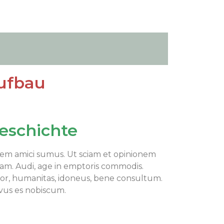
Aufbau
eschichte
em amici sumus. Ut sciam et opinionem
m. Audi, age in emptoris commodis.
r, humanitas, idoneus, bene consultum.
vus es nobiscum.