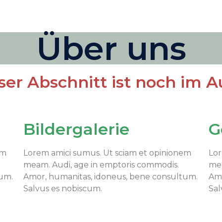
Über uns
eser Abschnitt ist noch im 
Bildergalerie
G
em
Lorem amici sumus. Ut sciam et opinionem
Lor
meam. Audi, age in emptoris commodis.
mea
tum.
Amor, humanitas, idoneus, bene consultum.
Amo
Salvus es nobiscum.
Sal