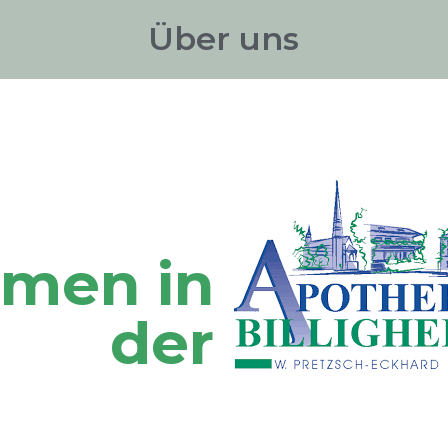
Über uns
men in
der